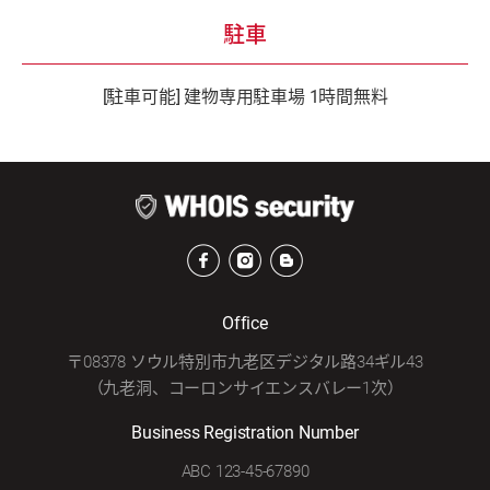
駐車
[駐車可能] 建物専用駐車場 1時間無料
Office
〒08378 ソウル特別市九老区デジタル路34ギル43
（九老洞、コーロンサイエンスバレー1次）
Business Registration Number
ABC 123-45-67890