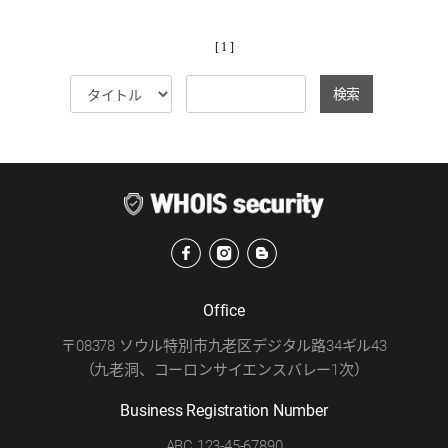
[ 1 ]
検索
Office
〒08378 ソウル特別市九老区デジタル路34ギル43
（九老洞、コーロンサイエンスバレー1次）
Business Registration Number
ABC 123-45-67890